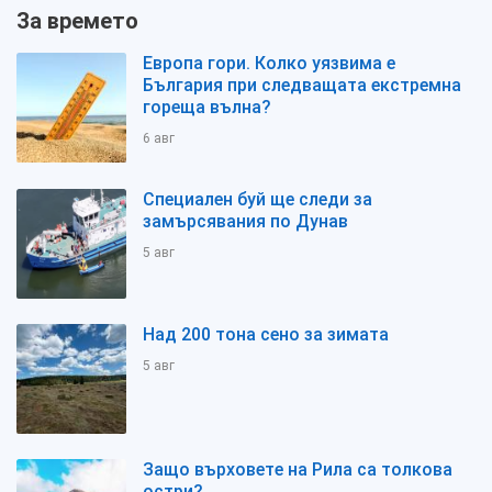
За времето
Европа гори. Колко уязвима е
България при следващата екстремна
гореща вълна?
6 авг
Специален буй ще следи за
замърсявания по Дунав
5 авг
Над 200 тона сено за зимата
5 авг
Защо върховете на Рила са толкова
остри?