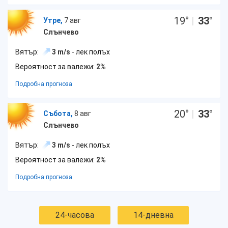
19
°
|
33
°
Утре,
7 авг
Слънчево
Вятър:
3 m/s
- лек полъх
Вероятност за валежи:
2%
Подробна прогноза
20
°
|
33
°
Събота,
8 авг
Слънчево
Вятър:
3 m/s
- лек полъх
Вероятност за валежи:
2%
Подробна прогноза
24-часова
14-дневна