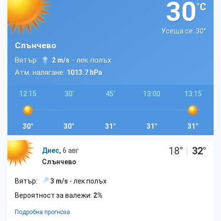
30
°C
Усеща се: 30
°
Слънчево
Вятър:
- лек полъх
2 m/s
Атм. налягане:
1013.7 hPa
12:15
30'
45'
13:00
13:15
30°
30°
31°
31°
31°
18
°
|
32
°
Днес,
6 авг
Слънчево
Вятър:
3 m/s
- лек полъх
Вероятност за валежи:
2%
Подробна прогноза