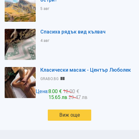
5 авг
Спасиха рядък вид кълвач
4 авг
Класически масаж - Център Люболек
GRABO.BG
Цена:
8.00 €
12.00 €
15.65 лв
23.47 лв
Виж още